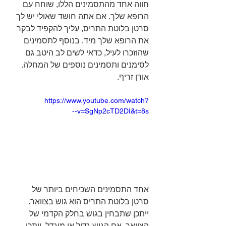
חווה אחד מהתסמינים הללו, שוחח עם 
הרופא שלך. אם אתה חושד שאולי יש לך 
סרטן בלוטת התריס, עליך להקפיד לבקר 
את הרופא שלך מיד. בנוסף לתסמינים 
שהוזכרו לעיל, כדאי לשים לב היטב גם 
לסימנים ותסמינים נוספים של המחלה. 
אורן זריף.
https://www.youtube.com/watch?
v=SgNp2cTD2DI&t=8s--
אחד התסמינים השכיחים ביותר של 
סרטן בלוטת התריס הוא גוש בצוואר. 
ייתכן שתבחין בגוש בחלק הקדמי של 
הצוואר. אם הגוש גדול או מוגדל, ייתכן 