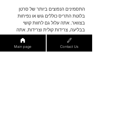
התסמינים הנפוצים ביותר של סרטן 
בלוטת התריס כוללים גוש או נפיחות 
בצוואר. אתה עלול גם לחוות קושי 
בבליעה, צרידות קולית וצרידות. אתה 
עלול גם לחוות כאב באוזניים או בחזה. 
אם אתה מפתח אחד מהתסמינים הללו, 
Main page
Contact Us
עליך לפנות לרופא בהקדם האפשרי. 
אבחנה של סרטן בלוטת התריס תעזור 
לך לקבוע את סוג סרטן בלוטת התריס 
שיש לך. ישנן דרכים רבות לגלות סרטן 
בלוטת התריס, כולל בדיקה גופנית.
תסמיני סרטן בלוטת התריס יכולים 
להשתנות מאדם לאדם. ברוב המקרים, 
גוש בצוואר הוא סימן לסרטן בלוטת 
התריס. תסמינים אחרים של סרטן 
בלוטת התריס יכולים לכלול גוש בצוואר 
או קול שנשמע צרוד. אתה עלול גם לחוות 