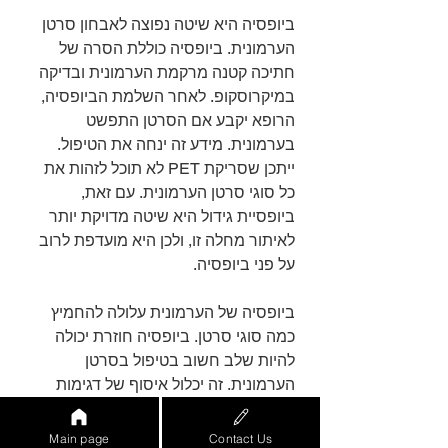
ביופסיה היא שיטה נפוצה לאבחון סרטן 
הערמונית. ביופסיה כוללת הסרה של 
חתיכה קטנה מרקמת הערמונית ובדיקה 
במיקרוסקופ. לאחר השלמת הביופסיה, 
הרופא יקבע אם הסרטן התפשט 
בערמונית. מידע זה ינחה את הטיפול. 
ייתכן שסריקת PET לא תוכל לזהות את 
כל סוגי סרטן הערמונית. עם זאת, 
ביופסיית גידול היא שיטה מדויקת יותר 
לאיתור מחלה זו, ולכן היא מועדפת לרוב 
על פני ביופסיה.
ביופסיה של הערמונית עלולה להחמיץ 
כמה סוגי סרטן. ביופסיה חוזרת יכולה 
להיות שלב חשוב בטיפול בסרטן 
הערמונית. זה יכלול איסוף של דגימות 
נוספות של הערמונית ובדיקות הדמיה 
כדי לחפש אזורים חריגים. התמונות 
Main page
Contact Us